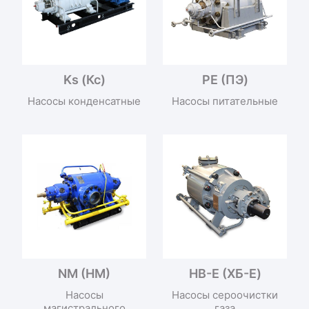
Ks (Кс)
PE (ПЭ)
Насосы конденсатные
Насосы питательные
NM (HM)
HB-E (ХБ-Е)
Насосы
Насосы сероочистки
магистрального
газа