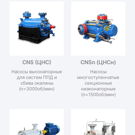
CNS (ЦНC)
CNSn (ЦНCн)
Насосы высонапорные
Насосы
для систем ППД и
многоступенчатые
сбива окалины
секционные
(n=3000об/мин)
низконапорные
(n=1500об/мин)